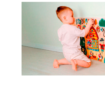
ючает
х.
ки и
 роль
я