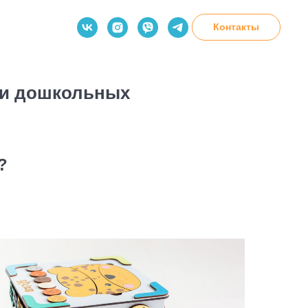
Контакты
о
в и дошкольных
?