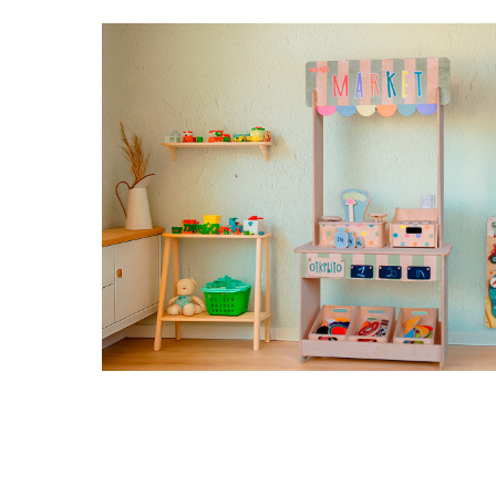
) в
ыть
в