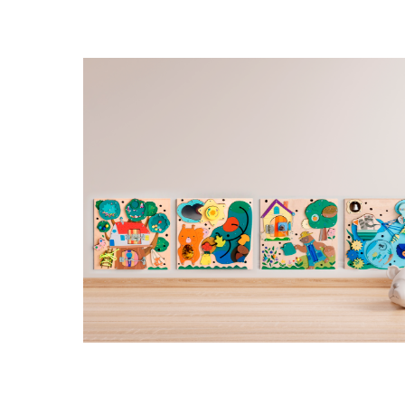
м
чая в
ах,