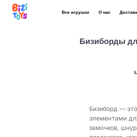
Все игрушки
О нас
Достав
Бизиборды для
Бизиборд — это
элементами для
замочков, шнур