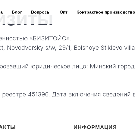
изиты
ка
Блог
Вопросы
Опт
Контрактное производств
венностью «БИЗИТОЙС».
, Novodvorsky s/w, 29/1, Bolshoye Stiklevo vill
ировавший юридическое лицо: Минский город
реестре 451396. Дата включения сведений в
АКТЫ
ИНФОРМАЦИЯ