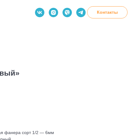
Контакты
о
овый»
ая фанера сорт 1/2 — 6мм
орный