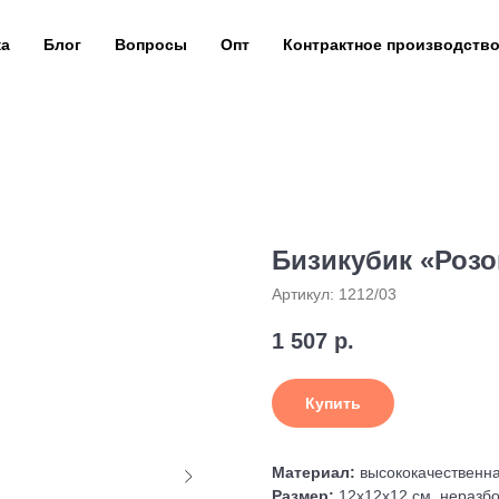
ка
Блог
Вопросы
Опт
Контрактное производств
Бизикубик «Роз
Артикул:
1212/03
1 507
р.
Купить
Материал:
высококачественн
Размер:
12х12х12 см, неразб