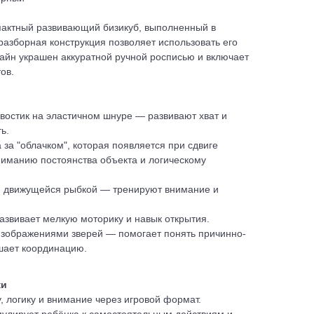
пактный развивающий бизикуб, выполненный в
разборная конструкция позволяет использовать его
изайн украшен аккуратной ручной росписью и включает
ов.
востик на эластичном шнуре — развивают хват и
ь.
за "облачком", которая появляется при сдвиге
иманию постоянства объекта и логическому
 и движущейся рыбкой — тренируют внимание и
звивает мелкую моторику и навык открытия.
изображениями зверей — помогает понять причинно-
шает координацию.
ки
, логику и внимание через игровой формат.