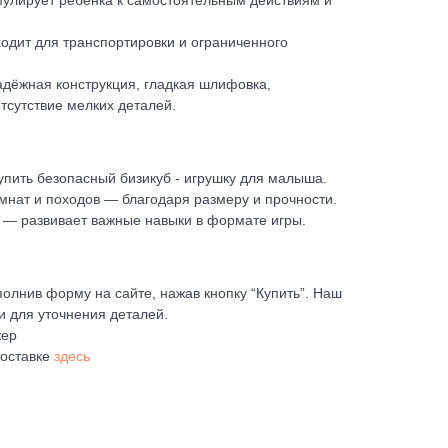
мулирует ребёнка к самостоятельным действиям и
одит для транспортировки и ограниченного
надёжная конструкция, гладкая шлифовка,
тсутствие мелких деталей.
купить безопасный бизикуб - игрушку для малыша.
мнат и походов — благодаря размеру и прочности.
 — развивает важные навыки в формате игры.
олнив форму на сайте, нажав кнопку “Купить”. Наш
и для уточнения деталей.
жер
доставке
здесь