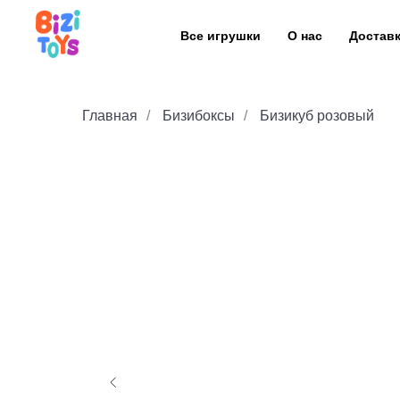
Все игрушки
О нас
Достав
Главная
/
Бизибоксы
/
Бизикуб розовый