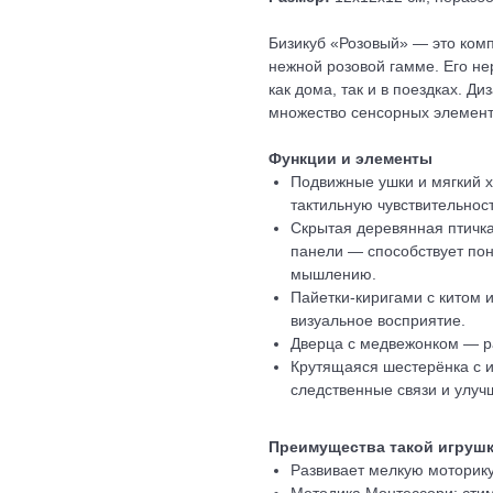
Бизикуб «Розовый» — это ком
нежной розовой гамме. Его не
как дома, так и в поездках. Д
множество сенсорных элемент
Функции и элементы
Подвижные ушки и мягкий х
тактильную чувствительност
Скрытая деревянная птичка 
панели — способствует пон
мышлению.
Пайетки-киригами с китом
визуальное восприятие.
Дверца с медвежонком — ра
Крутящаяся шестерёнка с 
следственные связи и улуч
Преимущества такой игруш
Развивает мелкую моторику