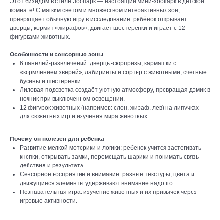
Этот бизидом в стиле Зоопарк — настоящий мини-зоопарк в детской
комнате! С мягким светом и множеством интерактивных зон,
превращает обычную игру в исследование: ребёнок открывает
дверцы, кормит «жирафов», двигает шестерёнки и играет с 12
фигурками животных.
Особенности и сенсорные зоны
6 панелей-развлечений: дверцы‑сюрпризы, кармашки с
«кормлением зверей», лабиринты и сортер с животными, счетные
бусины и шестерёнки.
Лиловая подсветка создаёт уютную атмосферу, превращая домик в
ночник при выключенном освещении.
12 фигурок животных (например: слон, жираф, лев) на липучках —
для сюжетных игр и изучения мира животных.
Почему он полезен для ребёнка
Развитие мелкой моторики и логики: ребенок учится застегивать
кнопки, открывать замки, перемещать шарики и понимать связь
действия и результата.
Сенсорное восприятие и внимание: разные текстуры, цвета и
движущиеся элементы удерживают внимание надолго.
Познавательная игра: изучение животных и их привычек через
игровые активности.